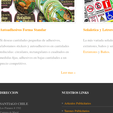
Autoadhesivos Forma Standar
Señaletica y Letrer
Si deseas cantidades pequeñas de adhesivos,
La más variada señale
elaboramos stickers y autoadhesivos en cantidades
extintores, baños y s
reducidas: circulares, rectangulares o cuadrados en
Extintores
y
Baños
.
medidas fijas, adhesivos en bajas cantidades a un
precio competitivo.
Leer mas »
DIRECCION
NUESTROS LINKS
SANTIAGO CHILE
Articulos Publicitarios
Los Platanos # 3702
Tazones Publicitarios
Comuna de Macul