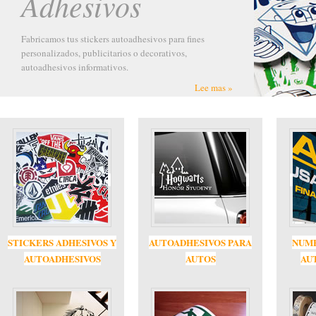
Adhesivos
Fabricamos tus stickers autoadhesivos para fines
personalizados, publicitarios o decorativos,
autoadhesivos informativos.
Lee mas »
STICKERS ADHESIVOS Y
AUTOADHESIVOS PARA
NUME
AUTOADHESIVOS
AUTOS
AU