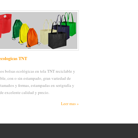
ecologicas TNT
os bolsas ecológicas en tela TNT reciclable y
able, con o sin estampado, gran variedad de
 tamaños y formas, estampadas en serigrafía y
 de excelente calidad y precio.
Leer mas »