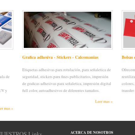
Grafica adhesiva - Stickers - Calcomanias
Bolsas 
Etiquetas adhesivas para rotulación, para señaletica de
Ofrecem
ula de
seguridad, stickers para fines publicitarios, impresión
reutiliz
de graficas adhesivas para señaletica, impresión digital
colores,
 UV y
full color, autoadhesivos de diferentes tamaños.
transfer
Leer mas »
er mas »
UESTROS Links
ACERCA DE NOSOTROS