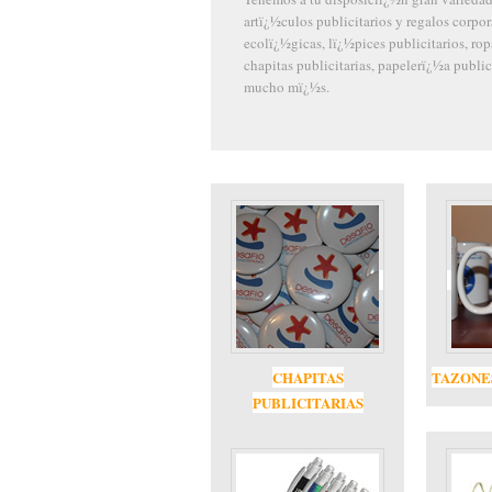
licitarios y regalos corporativos: bolsas
ï¿½pices publicitarios, ropa corporativa,
itarias, papelerï¿½a publicitarias y
Lee mas »
CHAPITAS
TAZONE
PUBLICITARIAS