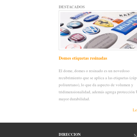
DESTACADOS
Domes etiquetas resinadas
El dome, domes o resinado es un novedoso
recubrimiento que se aplica a las etiquetas (cúp
poliuretano), lo que da aspecto de volumen y
tridimensionalidad, además agrega protección
mayor durabilidad.
Le
DIRECCION
N