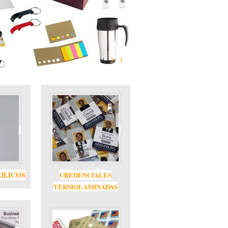
licitarios, empleando la técnica más adecuada a tus
uerimientos y cada artículo publicitario: serigrafía,
limación, transfer, dome..
1
2
3
ILICOS
CREDENCIALES
TERMOLAMINADAS